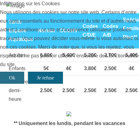
Information sur les Cookies
Nous utilisons des cookies sur notre site web. Certains d’entre
Spécia
eux sont essentiels au fonctionnement du site et d’autres nous
Tarifs
Codes
Codes
Famill
aident à améliorer ce site et l’expérience utilisateur (cookies
Espace
Normal
CCGHV
C/D/E
A/B
Plus**
traceurs). Vous pouvez décider vous-même si vous autorisez o
Aquatique
non ces cookies. Merci de noter que, si vous les rejetez, vous
Adultes
6.80€
5,40€
5,20€
3,70€
5,40€
risquez de ne pas pouvoir utiliser l’ensemble des fonctionnalité
du site.
Enfants
5€
4€
3.80€
2.50€
4€
Ok
Je refuse
Dernière
demi-
2.50€
2.50€
2.50€
2.50€
2.50€
heure
** Uniquement les lundis, pendant les vacances