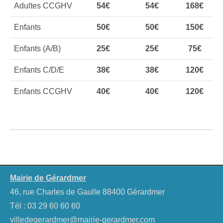
Adultes CCGHV
54€
54€
168€
Enfants
50€
50€
150€
Enfants
(A/B)
25€
25€
75€
Enfants
C/D/E
38€
38€
120€
Enfants
CCGHV
40€
40€
120€
Mairie de Gérardmer
46, rue Charles de Gaulle 88400 Gérardmer
Tél :
03 29 60 60 60
villedegerardmer@mairie-gerardmer.com