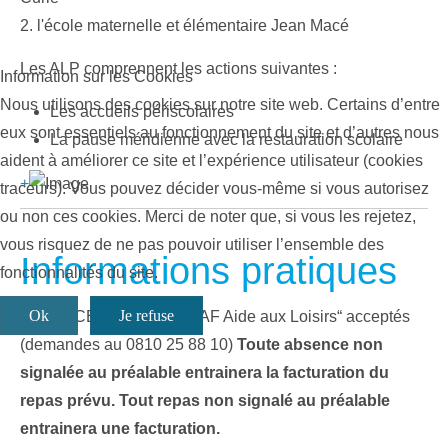
2. l'école maternelle et élémentaire Jean Macé
Les ALP comprennent les actions suivantes :
Information sur les Cookies
Nous utilisons des cookies sur notre site web. Certains d’entre
Les accueils périscolaires
eux sont essentiels au fonctionnement du site et d’autres nous
La pause méridienne avec la restauration scolaire
aident à améliorer ce site et l’expérience utilisateur (cookies
+
traceurs). Vous pouvez décider vous-même si vous autorisez
ou non ces cookies. Merci de noter que, si vous les rejetez,
vous risquez de ne pas pouvoir utiliser l’ensemble des
Informations pratiques
fonctionnalités du site.
Ok
Je refuse
Tickets CESU et Bons “CAF Aide aux Loisirs“ acceptés
(demandes au 0810 25 88 10)
Toute absence non
signalée au préalable entrainera la facturation du
repas prévu.
Tout repas non signalé au préalable
entrainera une facturation.