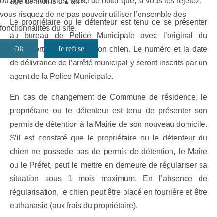
ou non ces cookies. Merci de noter que, si vous les rejetez,
âgé de moins d’1 an ».
vous risquez de ne pas pouvoir utiliser l’ensemble des
Le propriétaire ou le détenteur est tenu de se présenter
fonctionnalités du site.
au bureau de Police Municipale avec l’original du
Ok
Je refuse
passeport européen de son chien. Le numéro et la date
de délivrance de l’arrêté municipal y seront inscrits par un
agent de la Police Municipale.
En cas de changement de Commune de résidence, le
propriétaire ou le détenteur est tenu de présenter son
permis de détention à la Mairie de son nouveau domicile.
S’il est constaté que le propriétaire ou le détenteur du
chien ne possède pas de permis de détention, le Maire
ou le Préfet, peut le mettre en demeure de régulariser sa
situation sous 1 mois maximum. En l’absence de
régularisation, le chien peut être placé en fourrière et être
euthanasié (aux frais du propriétaire).