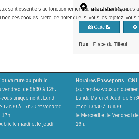
eux sont essentiels au fonctionnement du site et d’autres nous ai
Médialudothèque
on ces cookies. Merci de noter que, si vous les rejetez, vous r
Carte
Rue
Place du Tilleul
'ouverture au public
Horaires Passeports - CNI
u vendredi de 8h30 à 12h.
(sur rendez-vous uniquemen
-vous uniquement : Lundi,
Lundi, Mardi et Jeudi de 8h
e 13h30 à 17h30 et Vendredi
et de 13h30 à 16h30,
 17h.
le Mercredi et le Vendredi d
blic le mardi et le jeudi
16h.