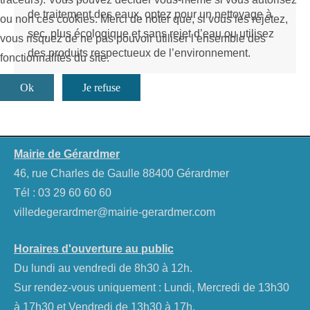
de traitement des eaux, optez pour un nettoyage à
ou non ces cookies. Merci de noter que, si vous les rejetez,
sec, plus écologique et sans rejet d’eau ou utilisez
vous risquez de ne pas pouvoir utiliser l’ensemble des
des produits respectueux de l’environnement.
fonctionnalités du site.
Ok
Je refuse
Mairie de Gérardmer
46, rue Charles de Gaulle 88400 Gérardmer
Tél :
03 29 60 60 60
villedegerardmer@mairie-gerardmer.com
Horaires d'ouverture au public
Du lundi au vendredi de 8h30 à 12h.
Sur rendez-vous uniquement : Lundi, Mercredi de 13h30
à 17h30 et Vendredi de 13h30 à 17h.