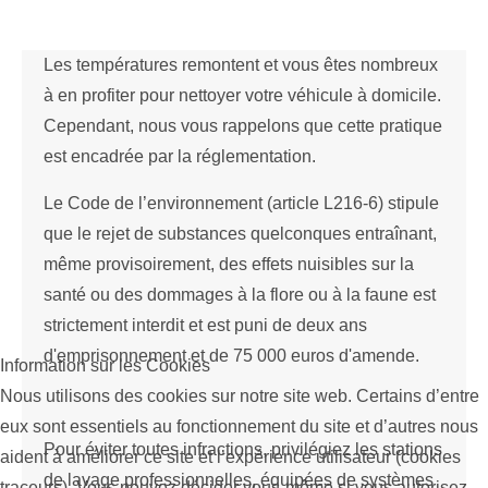
Les températures remontent et vous êtes nombreux
à en profiter pour nettoyer votre véhicule à domicile.
Cependant, nous vous rappelons que cette pratique
est encadrée par la réglementation.
Le Code de l’environnement (article L216-6) stipule
que le rejet de substances quelconques entraînant,
même provisoirement, des effets nuisibles sur la
santé ou des dommages à la flore ou à la faune est
strictement interdit et est puni de deux ans
d'emprisonnement et de 75 000 euros d'amende.
Information sur les Cookies
Nous utilisons des cookies sur notre site web. Certains d’entre
eux sont essentiels au fonctionnement du site et d’autres nous
Pour éviter toutes infractions, privilégiez les stations
aident à améliorer ce site et l’expérience utilisateur (cookies
de lavage professionnelles, équipées de systèmes
traceurs). Vous pouvez décider vous-même si vous autorisez