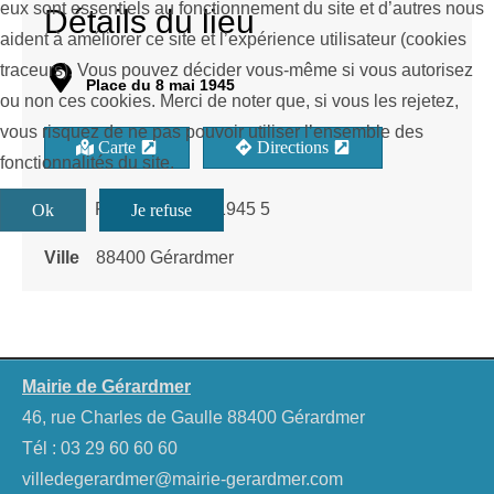
eux sont essentiels au fonctionnement du site et d’autres nous
Détails du lieu
aident à améliorer ce site et l’expérience utilisateur (cookies
traceurs). Vous pouvez décider vous-même si vous autorisez
Place du 8 mai 1945
ou non ces cookies. Merci de noter que, si vous les rejetez,
vous risquez de ne pas pouvoir utiliser l’ensemble des
Carte
Directions
fonctionnalités du site.
Rue
Place du 8 mai 1945 5
Ok
Je refuse
Ville
88400 Gérardmer
Mairie de Gérardmer
46, rue Charles de Gaulle 88400 Gérardmer
Tél :
03 29 60 60 60
villedegerardmer@mairie-gerardmer.com