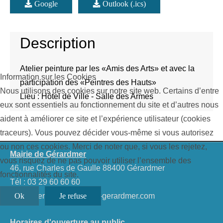
Google
Outlook (.ics)
Description
Atelier peinture par les «Amis des Arts» et avec la
Information sur les Cookies
participation des «Peintres des Hauts»
Nous utilisons des cookies sur notre site web. Certains d’entre
Lieu : Hôtel de Ville - Salle des Armes
eux sont essentiels au fonctionnement du site et d’autres nous
aident à améliorer ce site et l’expérience utilisateur (cookies
traceurs). Vous pouvez décider vous-même si vous autorisez
ou non ces cookies. Merci de noter que, si vous les rejetez,
Mairie de Gérardmer
vous risquez de ne pas pouvoir utiliser l’ensemble des
46, rue Charles de Gaulle 88400 Gérardmer
fonctionnalités du site.
Tél :
03 29 60 60 60
villedegerardmer@mairie-gerardmer.com
Ok
Je refuse
Horaires d'ouverture au public